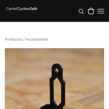
Products
/
Accessoires