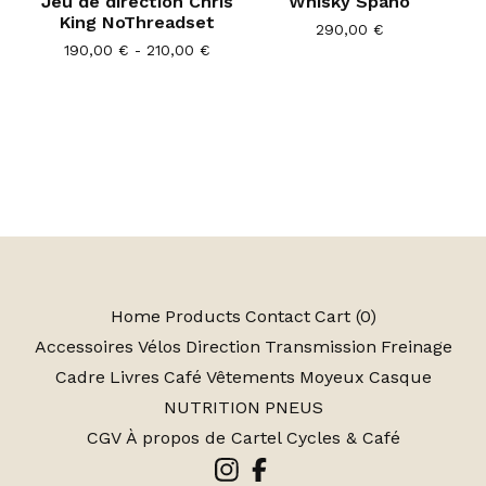
Jeu de direction Chris
Whisky Spano
King NoThreadset
290,00
€
190,00
€
- 210,00
€
Home
Products
Contact
Cart (
0
)
Accessoires
Vélos
Direction
Transmission
Freinage
Cadre
Livres
Café
Vêtements
Moyeux
Casque
NUTRITION
PNEUS
CGV
À propos de Cartel Cycles & Café